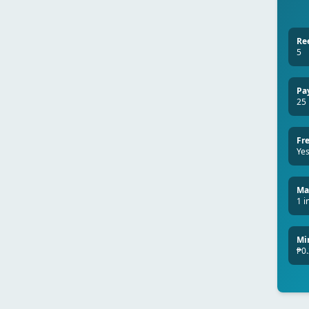
Re
5
Pa
25
Fr
Yes
Ma
1 i
Mi
₱0.